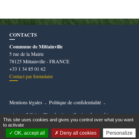
CONTACTS
Commune de Mittainville
5 rue de la Mairie
78125 Mittainville - FRANCE
+33 1 34 85 01 62
Contact par formulaire
Mentions légales
-
Politique de confidentialité
-
Accessibilité
-
Plan du site
-
Gestion des cookies
This site uses cookies and gives you control over what you want
to activate
OK, accept all
Deny all cookies
Personalize
Site créé en partenariat avec Réseau des Communes