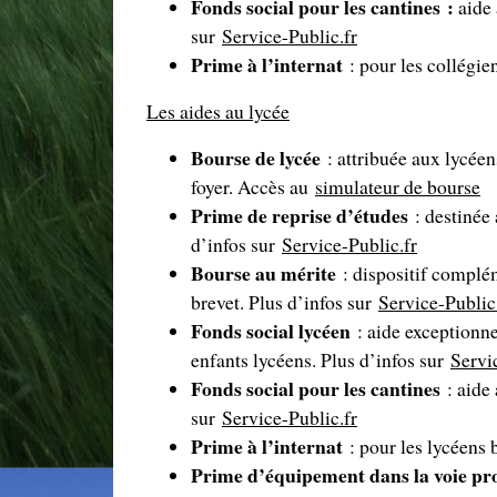
Fonds social pour les cantines :
aide 
sur
Service-Public.fr
Prime à l’internat
: pour les collégien
Les aides au lycée
Bourse de lycée
: attribuée aux lycéen
foyer. Accès au
simulateur de bourse
Prime de reprise d’études
: destinée
d’infos sur
Service-Public.fr
Bourse au mérite
: dispositif complé
brevet. Plus d’infos sur
Service-Public
Fonds social lycéen
: aide exceptionne
enfants lycéens. Plus d’infos sur
Servi
Fonds social pour les cantines
: aide 
sur
Service-Public.fr
Prime à l’internat
: pour les lycéens 
Prime d’équipement dans la voie pro