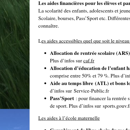
Les aides financières pour les élèves et p
La scolarité des enfants, adolescents et jeu
Scolaire, bourses, Pass’Sport etc. Différente
connaître.
L
es aides accessibles quel que soit le nivea
Allocation de rentrée scolaire (ARS)
Plus d’infos sur
caf.fr
Allocation d’éducation de l’enfant
comprise entre 50% et 79 %. Plus d’in
Aide au temps libre (ATL) et bons l
d’infos sur Service-Public.fr
Pass’Sport
: pour financer la rentrée 
de sport. Plus d’infos sur sports.gouv.f
Les aides à l’école maternelle
Complément de libre choix du mod