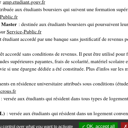
ur
amp.etudiant.gouv.fr
ttribuée aux étudiants boursiers qui suivent une formation supéri
Public.fr
en Master
: destinée aux étudiants boursiers qui poursuivent le
 sur
Service-Public.fr
êt étudiant accordé par une banque sans justificatif de revenu
êt accordé sans conditions de revenus. Il peut être utilisé pour 
udes supérieures payantes, frais de scolarité, matériel scolaire e
vie si une épargne dédiée a été constituée. Plus d'infos sur les 
ents en résidence universitaire attribués sous conditions (étude
crous.fr
)
: versée aux étudiants qui résident dans tous types de logement
PL)
: versée aux étudiants qui résident dans un logement convent
 control over what you want to activate
OK, accept all
ir les frais de voyage et de séjour dans le pays européen d’accue