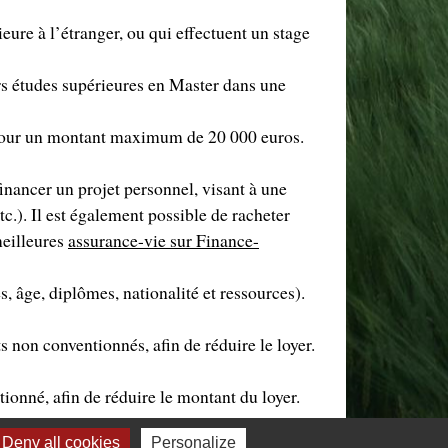
eure à l’étranger, ou qui effectuent un stage
urs études supérieures en Master dans une
s pour un montant maximum de 20 000 euros.
financer un projet personnel, visant à une
tc.). Il est également possible de racheter
meilleures
assurance-vie sur Finance-
s, âge, diplômes, nationalité et ressources).
s non conventionnés, afin de réduire le loyer.
ionné, afin de réduire le montant du loyer.
Deny all cookies
Personalize
il. Plus d’infos sur
Service-Public.fr