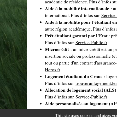
académie de résidence. Plus d’infos s
Aide à la mobilité internationale
: a
international. Plus d’infos sur
Service-
Aide à la mobilité pour l’étudiant 
autre région académique. Plus d’infos
Prêt étudiant garanti par l’Etat
: pr
Plus d’infos sur
Service-Public.fr
Microcrédit
: un microcrédit est un pr
insertion sociale ou professionnelle (ét
tout ou partie d'un contrat d'assurance-
Heros.fr
Logement étudiant du Crous
: logem
Plus d’infos sur
trouverunlogement.les
Allocation de logement social (ALS
Plus d’infos sur
Service-Public.fr
Aide personnalisée au logement (A
Plus d’infos sur
Service-Public.fr
This site uses cookies and gives you
Bourse Erasmus+
: versée pour couvr