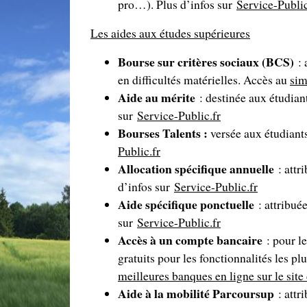
pro…). Plus d’infos sur
Service-Public
Les aides aux études supérieures
Bourse sur critères sociaux (BCS)
:
en difficultés matérielles. Accès au
sim
Aide au mérite
: destinée aux étudian
sur
Service-Public.fr
Bourses Talents :
versée aux étudiants
Public.fr
Allocation spécifique annuelle
: attr
d’infos sur
Service-Public.fr
Aide spécifique ponctuelle
: attribuée
sur
Service-Public.fr
Accès à un compte bancaire
: pour l
gratuits pour les fonctionnalités les pl
meilleures banques en ligne sur le sit
Aide à la mobilité Parcoursup
: attr