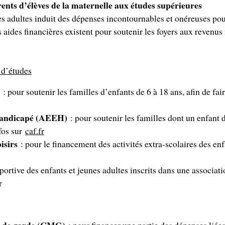
arents d’élèves de la maternelle aux études supérieures
nes adultes induit des dépenses incontournables et onéreuses pou
s aides financières existent pour soutenir les foyers aux revenus
u d’études
: pour soutenir les familles d’enfants de 6 à 18 ans, afin de fai
 handicapé (AEEH)
: pour soutenir les familles dont un enfant
fos sur
caf.fr
oisirs
: pour le financement des activités extra-scolaires des enf
sportive des enfants et jeunes adultes inscrits dans une associat
r
e de garde (CMG)
: pour financer une partie des dépenses liées