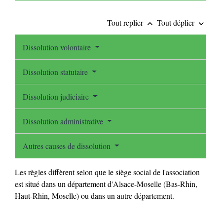
Tout replier
Tout déplier
keyboard_arrow_up
keyboard_arrow_down
Dissolution volontaire
Dissolution statutaire
Dissolution judiciaire
Dissolution administrative
Autres causes de dissolution
Les règles diffèrent selon que le siège social de l'association
est situé dans un département d'Alsace-Moselle (Bas-Rhin,
Haut-Rhin, Moselle) ou dans un autre département.