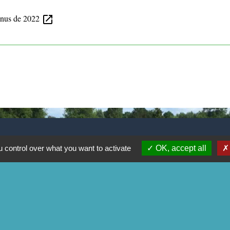
venus de 2022
open_in_new
 control over what you want to activate
OK, accept all