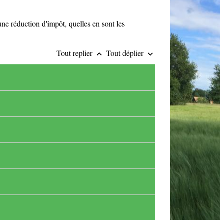
une réduction d'impôt, quelles en sont les
Tout replier
Tout déplier
keyboard_arrow_up
keyboard_arrow_down