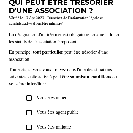
QUI PEUT ÊTRE TRÉSORIER
D'UNE ASSOCIATION ?
Vérifié le 13 Apr 2023 - Direction de l'information légale et
administrative (Première ministre)
La désignation d'un trésorier est obligatoire lorsque la loi ou
les statuts de l'association l'imposent.
tout particulier
En principe,
peut être trésorier d'une
association.
Toutefois, si vous vous trouvez dans l'une des situations
soumise à conditions
suivantes, cette activité peut être
ou
interdite
vous être
:
Vous êtes mineur
check_box_outline_blank
Vous êtes agent public
check_box_outline_blank
Vous êtes militaire
check_box_outline_blank