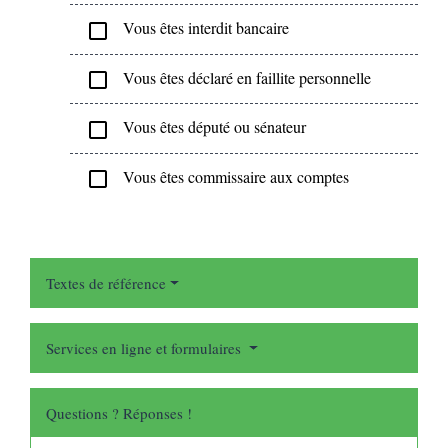
Vous êtes interdit bancaire
check_box_outline_blank
Vous êtes déclaré en faillite personnelle
check_box_outline_blank
Vous êtes député ou sénateur
check_box_outline_blank
Vous êtes commissaire aux comptes
check_box_outline_blank
Textes de référence
Services en ligne et formulaires
Questions ? Réponses !