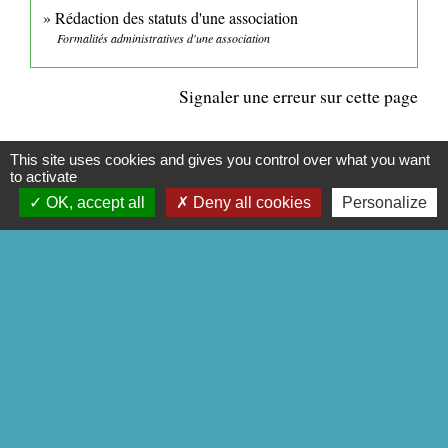
Rédaction des statuts d'une association
Formalités administratives d'une association
Signaler une erreur sur cette page
This site uses cookies and gives you control over what you want
to activate
OK, accept all
Deny all cookies
Personalize
CONTACTS
Commune de Mittainville
5 rue de la Mairie
78125 Mittainville - FRANCE
+33 1 34 85 01 62
Contact par formulaire
Mentions légales
-
Politique de confidentialité
-