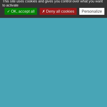
This site uses cookies and gives you control over what you want
to activate
Signaler une erreur sur cette page
OK, accept all
Deny all cookies
Personalize
CONTACTS
Commune de Mittainville
5 rue de la Mairie
78125 Mittainville - FRANCE
+33 1 34 85 01 62
Contact par formulaire
Mentions légales
-
Politique de confidentialité
-
Accessibilité
-
Plan du site
-
Gestion des cookies