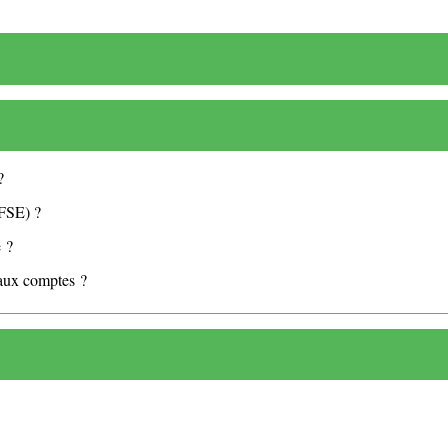
?
FSE) ?
e ?
 aux comptes ?