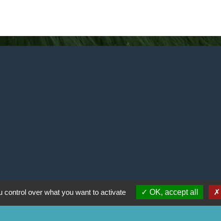
 control over what you want to activate
OK, accept all
é
-
Accessibilité
-
Plan du site
-
Gestion des cookies