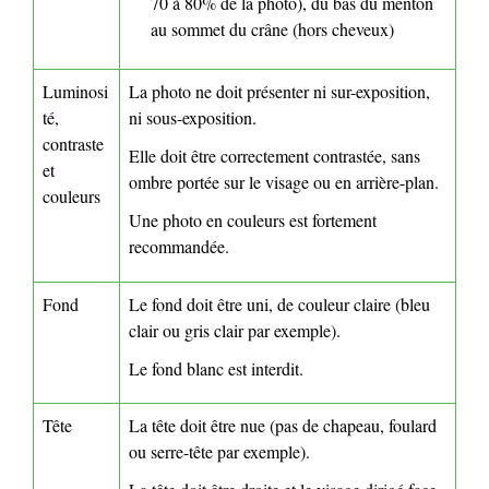
70 à 80% de la photo), du bas du menton
au sommet du crâne (hors cheveux)
Luminosi
La photo ne doit présenter ni sur-exposition,
té,
ni sous-exposition.
contraste
Elle doit être correctement contrastée, sans
et
ombre portée sur le visage ou en arrière-plan.
couleurs
Une photo en couleurs est fortement
recommandée.
Fond
Le fond doit être uni, de couleur claire (bleu
clair ou gris clair par exemple).
Le fond blanc est interdit.
Tête
La tête doit être nue (pas de chapeau, foulard
ou serre-tête par exemple).