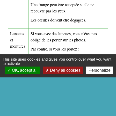
Une frange peut être acceptée si elle ne
recouvre pas les yeux.
Les oreilles doivent être dégagées.
Lunettes
Si vous avez des lunettes, vous n'êtes pas
et
obligé de les porter sur les photos.
montures
Par contre, si vous les portez :
La monture ne doit pas être épaisse et ne
This site uses cookies and gives you control over what you want
to activate
pas masquer les yeux
Les verres doivent être ni teintés, ni colorés
OK, accept all
Deny all cookies
Personalize
et sans reflet
Attention :
warning
si la photo ne respecte pas certains critères, elle sera rejetée
et le titre d'identité ne sera pas délivré.