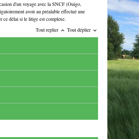
ccasion d'un voyage avec la SNCF (Ouigo,
ligatoirement avoir au préalable effectué une
ce délai si le litige est complexe.
Tout replier
Tout déplier
keyboard_arrow_up
keyboard_arrow_down