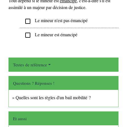
Tout dépend si le mineur est
émancipé
, c'est-à-dire s'il est
assimilé à un majeur par décision de justice.
Le mineur n'est pas émancipé
check_box_outline_blank
Le mineur est émancipé
check_box_outline_blank
Textes de référence
Questions ? Réponses !
Quelles sont les règles d'un bail mobilité ?
Et aussi