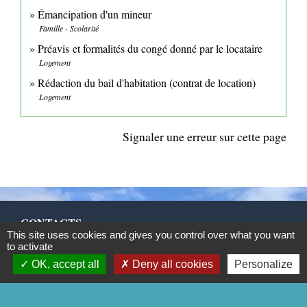
Émancipation d'un mineur
Famille - Scolarité
Préavis et formalités du congé donné par le locataire
Logement
Rédaction du bail d'habitation (contrat de location)
Logement
Signaler une erreur sur cette page
CONTACTS
This site uses cookies and gives you control over what you want
to activate
Commune de Mittainville
5 rue de la Mairie
OK, accept all
Deny all cookies
Personalize
78125 Mittainville - FRANCE
+33 1 34 85 01 62