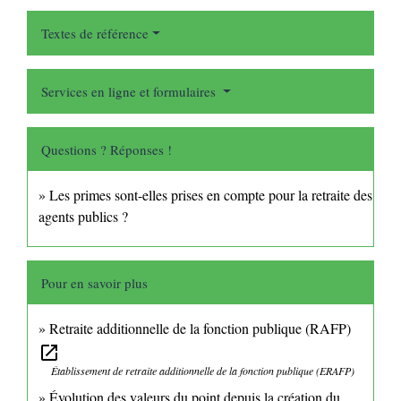
Textes de référence
Services en ligne et formulaires
Questions ? Réponses !
Les primes sont-elles prises en compte pour la retraite des
agents publics ?
Pour en savoir plus
Retraite additionnelle de la fonction publique (RAFP)
open_in_new
Établissement de retraite additionnelle de la fonction publique (ERAFP)
Évolution des valeurs du point depuis la création du