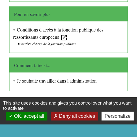
Pour en savoir plus
Conditions d'accès à la fonction publique des
ressortissants européens
open_in_new
Ministère chargé de la fonction publique
Comment faire si...
Je souhaite travailler dans l'administration
Signaler une erreur sur cette page
This site uses cookies and gives you control over what you want
to activate
OK, accept all
Deny all cookies
Personalize