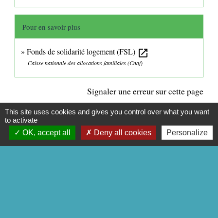
Pour en savoir plus
Fonds de solidarité logement (FSL)
open_in_new
Caisse nationale des allocations familiales (Cnaf)
Signaler une erreur sur cette page
This site uses cookies and gives you control over what you want
to activate
OK, accept all
Deny all cookies
Personalize
CONTACTS
Commune de Mittainville
5 rue de la Mairie
78125 Mittainville - FRANCE
+33 1 34 85 01 62
Contact par formulaire