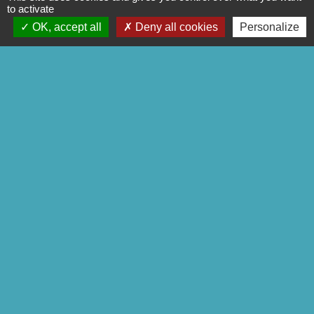
to activate
Signaler une erreur sur cette page
OK, accept all
Deny all cookies
Personalize
CONTACTS
Commune de Mittainville
5 rue de la Mairie
78125 Mittainville - FRANCE
+33 1 34 85 01 62
Contact par formulaire
Mentions légales
-
Politique de confidentialité
-
Accessibilité
-
Plan du site
-
Gestion des cookies