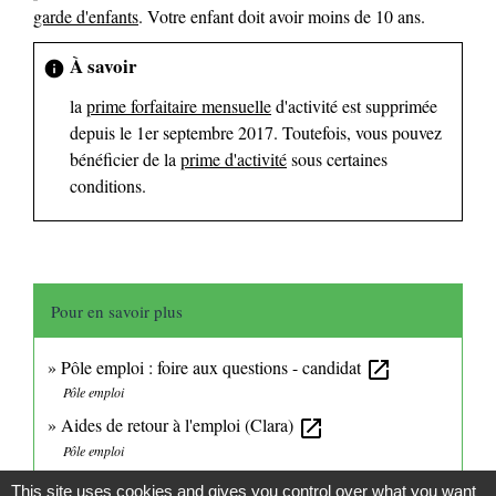
garde d'enfants
. Votre enfant doit avoir moins de 10 ans.
À savoir
info
la
prime forfaitaire mensuelle
d'activité est supprimée
depuis le 1
er
septembre 2017. Toutefois, vous pouvez
bénéficier de la
prime d'activité
sous certaines
conditions.
Pour en savoir plus
Pôle emploi : foire aux questions - candidat
open_in_new
Pôle emploi
Aides de retour à l'emploi (Clara)
open_in_new
Pôle emploi
This site uses cookies and gives you control over what you want