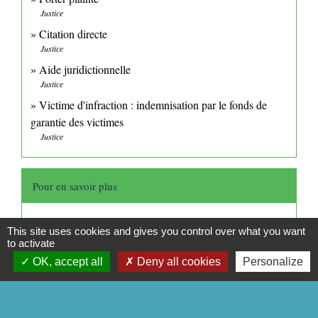
Justice
Citation directe
Justice
Aide juridictionnelle
Justice
Victime d'infraction : indemnisation par le fonds de
garantie des victimes
Justice
Pour en savoir plus
Le tribunal correctionnel
open_in_new
This site uses cookies and gives you control over what you want
Ministère chargé de la justice
to activate
Le tribunal de police
open_in_new
OK, accept all
Deny all cookies
Personalize
Ministère chargé de la justice
Signaler une erreur sur cette page