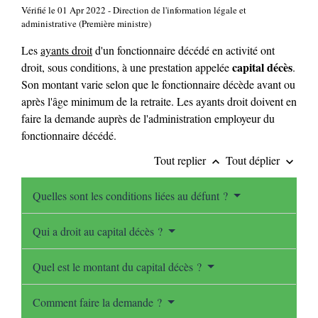
Vérifié le 01 Apr 2022 - Direction de l'information légale et
administrative (Première ministre)
Les
ayants droit
d'un fonctionnaire décédé en activité ont
capital décès
droit, sous conditions, à une prestation appelée
.
Son montant varie selon que le fonctionnaire décède avant ou
après l'âge minimum de la retraite. Les ayants droit doivent en
faire la demande auprès de l'administration employeur du
fonctionnaire décédé.
Tout replier
Tout déplier
keyboard_arrow_up
keyboard_arrow_down
Quelles sont les conditions liées au défunt ?
Qui a droit au capital décès ?
Quel est le montant du capital décès ?
Comment faire la demande ?