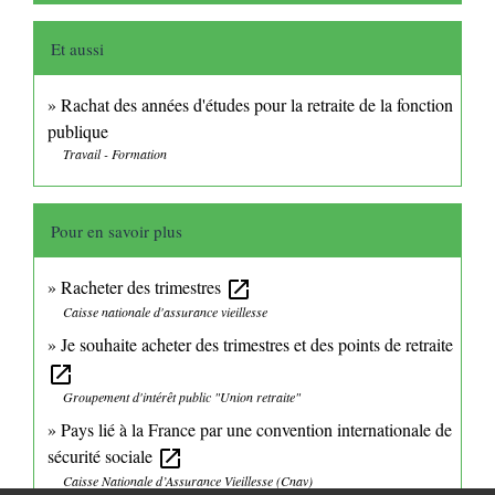
Et aussi
Rachat des années d'études pour la retraite de la fonction
publique
Travail - Formation
Pour en savoir plus
Racheter des trimestres
open_in_new
Caisse nationale d'assurance vieillesse
Je souhaite acheter des trimestres et des points de retraite
open_in_new
Groupement d'intérêt public "Union retraite"
Pays lié à la France par une convention internationale de
sécurité sociale
open_in_new
Caisse Nationale d’Assurance Vieillesse (Cnav)