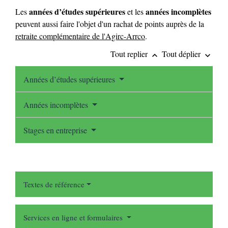
années d’études supérieures
années incomplètes
Les
et les
peuvent aussi faire l'objet d'un rachat de points auprès de la
retraite complémentaire de l'Agirc-Arrco
.
Tout replier
Tout déplier
keyboard_arrow_up
keyboard_arrow_down
Années d’études supérieures
Années incomplètes
Stages en entreprise
Textes de référence
Services en ligne et formulaires