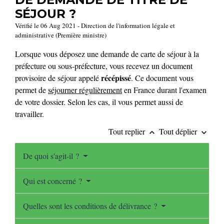
SÉJOUR ?
Vérifié le 06 Aug 2021 - Direction de l'information légale et
administrative (Première ministre)
Lorsque vous déposez une demande de carte de séjour à la
préfecture ou sous-préfecture, vous recevez un document
récépissé
provisoire de séjour appelé
. Ce document vous
permet de
séjourner régulièrement
en France durant l'examen
de votre dossier. Selon les cas, il vous permet aussi de
travailler.
Tout replier
Tout déplier
keyboard_arrow_up
keyboard_arrow_down
De quoi s'agit-il ?
Qui est concerné ?
Quelles sont les conditions de délivrance ?