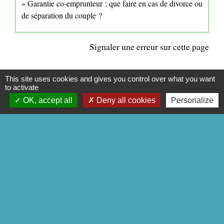
Garantie co-emprunteur : que faire en cas de divorce ou
de séparation du couple ?
Signaler une erreur sur cette page
This site uses cookies and gives you control over what you want
to activate
OK, accept all
Deny all cookies
Personalize
CONTACTS
Commune de Mittainville
5 rue de la Mairie
78125 Mittainville - FRANCE
+33 1 34 85 01 62
Contact par formulaire
Mentions légales
-
Politique de confidentialité
-