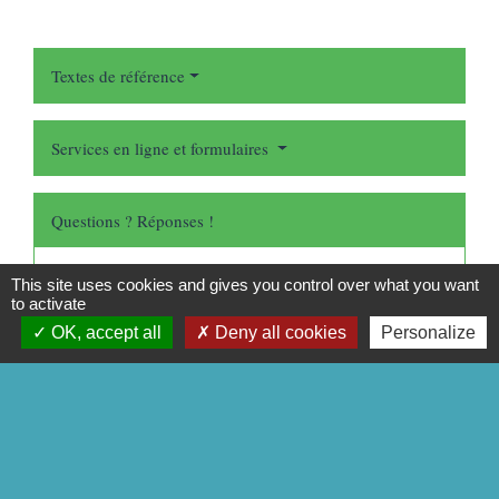
Textes de référence
Services en ligne et formulaires
Questions ? Réponses !
Contrôle technique du véhicule : obligatoire ou dispense
This site uses cookies and gives you control over what you want
?
to activate
OK, accept all
Deny all cookies
Personalize
Contrôle technique d'un véhicule de collection : quelles
sont les règles ?
Et aussi