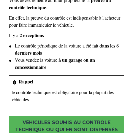
preuve du
Vous devez remettre au futur propriétaire la
contrôle technique
.
En effet, la preuve du contrôle est indispensable à l'acheteur
pour
faire immatriculer le véhicule
.
2 exceptions
Il y a
:
dans les 6
Le contrôle périodique de la voiture a été fait
derniers mois
à un garage ou un
Vous vendez la voiture
concessionnaire
Rappel
notification_important
le contrôle technique est obligatoire pour la plupart des
véhicules.
VÉHICULES SOUMIS AU CONTRÔLE
TECHNIQUE OU QUI EN SONT DISPENSÉS