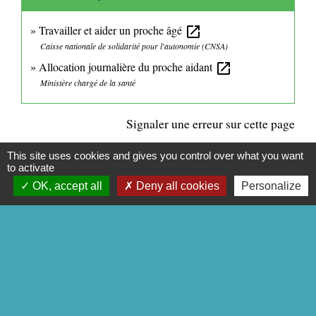
Travailler et aider un proche âgé
open_in_new
Caisse nationale de solidarité pour l'autonomie (CNSA)
Allocation journalière du proche aidant
open_in_new
Ministère chargé de la santé
Signaler une erreur sur cette page
This site uses cookies and gives you control over what you want
to activate
OK, accept all
Deny all cookies
Personalize
CONTACTS
Commune de Mittainville
5 rue de la Mairie
78125 Mittainville - FRANCE
+33 1 34 85 01 62
Contact par formulaire