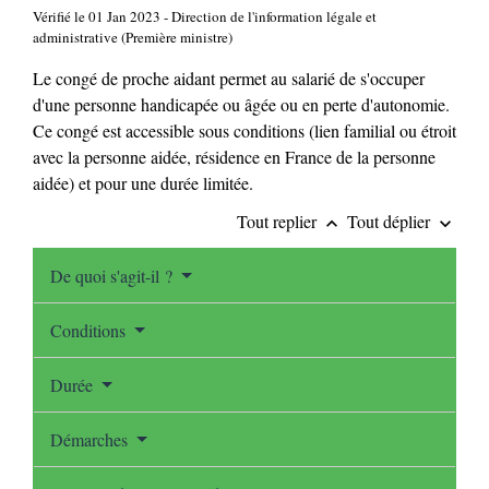
Vérifié le 01 Jan 2023 - Direction de l'information légale et
administrative (Première ministre)
Le congé de proche aidant permet au salarié de s'occuper
d'une personne handicapée ou âgée ou en perte d'autonomie.
Ce congé est accessible sous conditions (lien familial ou étroit
avec la personne aidée, résidence en France de la personne
aidée) et pour une durée limitée.
Tout replier
Tout déplier
keyboard_arrow_up
keyboard_arrow_down
De quoi s'agit-il ?
Conditions
Durée
Démarches