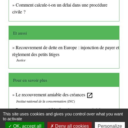
Comment calcule-t-on un délai dans une procédure
civile ?
Et aussi
Recouvrement de dette en Europe : injonction de payer et
règlement des petits litiges
Justice
Pour en savoir plus
Le recouvrement amiable des créances
open_in_new
Institut national de la consommation (INC)
Recouvrement amiable de créance : recourir à la
This site uses cookies and gives you control over what you want
procédure simplifiée
open_in_new
to activate
Institut national de la consommation (INC)
OK, accept all
Deny all cookies
Personalize