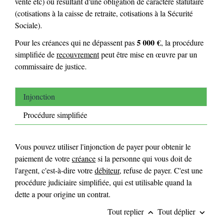
vente etc) ou résultant d'une obligation de caractère statutaire
(cotisations à la caisse de retraite, cotisations à la Sécurité
Sociale).
5 000 €
Pour les créances qui ne dépassent pas
, la procédure
simplifiée de
recouvrement
peut être mise en œuvre par un
commissaire de justice.
Injonction
Procédure simplifiée
Vous pouvez utiliser l'injonction de payer pour obtenir le
paiement de votre
créance
si la personne qui vous doit de
l'argent, c'est-à-dire votre
débiteur
, refuse de payer. C'est une
procédure judiciaire simplifiée, qui est utilisable quand la
dette a pour origine un contrat.
Tout replier
Tout déplier
keyboard_arrow_up
keyboard_arrow_down