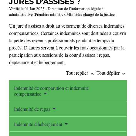
JURÉS D'ASSISES ?
Vérifié le 01 Jan 2023 - Direction de l'information légale et
administrative (Première ministre), Ministère chargé de la justice
Un juré d'assises a droit au versement de diverses indemnités
compensatrices. Certaines indemnités sont destinées à couvrir
la perte des revenus professionnels pendant le temps du
procès. D'autres servent à couvrir les frais occasionnés par la
participation aux sessions de la cour d'assises : repas,
déplacement et hébergement.
Tout replier
Tout déplier
keyboard_arrow_up
keyboard_arrow_down
Indemnité de comparution et indemnité
compensatrice
Indemnité de repas
Indemnité d'hébergement