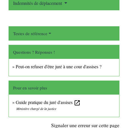
Indemnités de déplacement
Textes de référence
Questions ? Réponses !
Peut-on refuser d'être juré à une cour d'assises ?
Pour en savoir plus
Guide pratique du juré d'assises
open_in_new
Ministère chargé de la justice
Signaler une erreur sur cette page