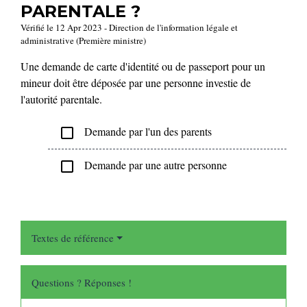
PARENTALE ?
Vérifié le 12 Apr 2023 - Direction de l'information légale et
administrative (Première ministre)
Une demande de carte d'identité ou de passeport pour un
mineur doit être déposée par une personne investie de
l'autorité parentale.
Demande par l'un des parents
check_box_outline_blank
Demande par une autre personne
check_box_outline_blank
Textes de référence
Questions ? Réponses !