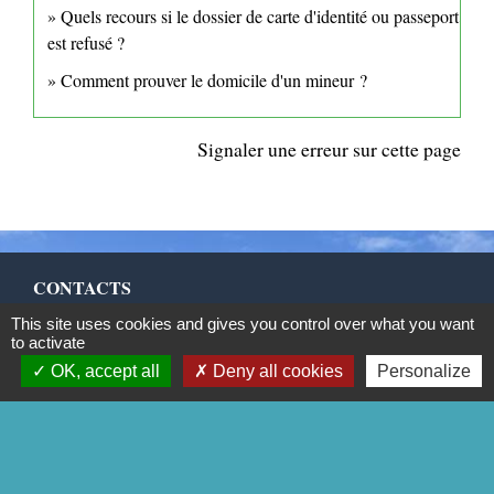
Quels recours si le dossier de carte d'identité ou passeport
est refusé ?
Comment prouver le domicile d'un mineur ?
Signaler une erreur sur cette page
CONTACTS
This site uses cookies and gives you control over what you want
Commune de Mittainville
to activate
5 rue de la Mairie
OK, accept all
Deny all cookies
Personalize
78125 Mittainville - FRANCE
+33 1 34 85 01 62
Contact par formulaire