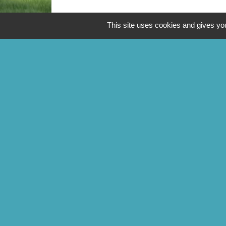
This site uses cookies and gives you
CONTACTS
Commune de Mittainville
5 rue de la Mairie
78125 Mittainville - FRANCE
+33 1 34 85 01 62
Contact par formulaire
Mentions légales
-
Politique de confidentialit