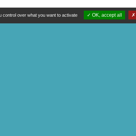
 control over what you want to activate
OK, accept all
é
-
Accessibilité
-
Plan du site
-
Gestion des cookies
Site créé en partenariat avec Réseau des Communes