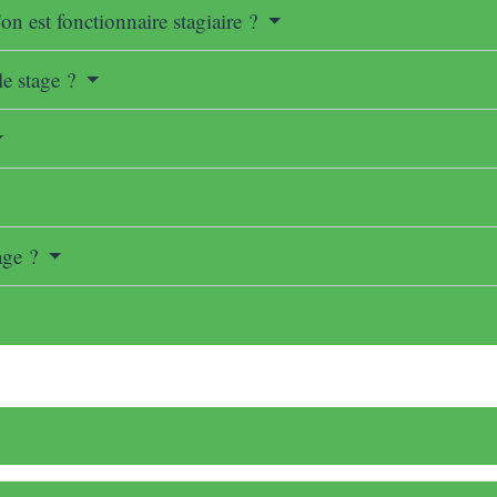
'on est fonctionnaire stagiaire ?
e stage ?
age ?