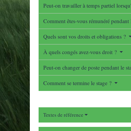
Peut-on travailler à temps partiel lorsqu
Comment êtes-vous rémunéré pendant l
Quels sont vos droits et obligations ?
À quels congés avez-vous droit ?
Peut-on changer de poste pendant le st
Comment se termine le stage ?
Textes de référence