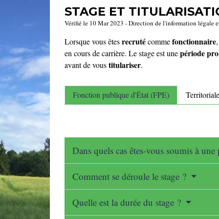
STAGE ET TITULARISAT
Vérifié le 10 Mar 2023 - Direction de l'information légale e
recruté
fonctionnaire
Lorsque vous êtes
comme
période pro
en cours de carrière. Le stage est une
titulariser
avant de vous
.
Fonction publique d'État (FPE)
Territorial
Dans quels cas êtes-vous soumis à une 
Comment se déroule le stage ?
Quelle est la durée du stage ?