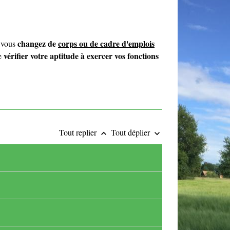
changez de
corps ou de cadre d'emplois
e vous
vérifier votre aptitude à exercer vos fonctions
e
Tout replier
Tout déplier
keyboard_arrow_up
keyboard_arrow_down