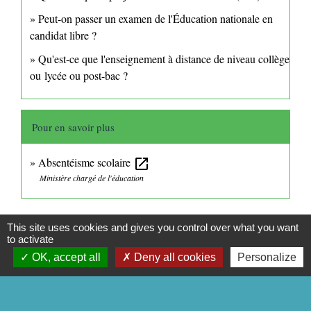
Peut-on passer un examen de l'Éducation nationale en
candidat libre ?
Qu'est-ce que l'enseignement à distance de niveau collège
ou lycée ou post-bac ?
Pour en savoir plus
Absentéisme scolaire
open_in_new
Ministère chargé de l'éducation
Signaler une erreur sur cette page
This site uses cookies and gives you control over what you want
to activate
OK, accept all
Deny all cookies
Personalize
CONTACTS