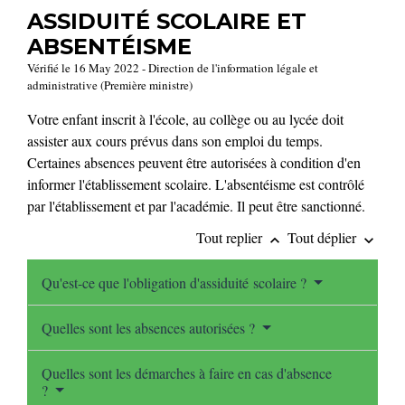
ASSIDUITÉ SCOLAIRE ET
ABSENTÉISME
Vérifié le 16 May 2022 - Direction de l'information légale et
administrative (Première ministre)
Votre enfant inscrit à l'école, au collège ou au lycée doit
assister aux cours prévus dans son emploi du temps.
Certaines absences peuvent être autorisées à condition d'en
informer l'établissement scolaire. L'absentéisme est contrôlé
par l'établissement et par l'académie. Il peut être sanctionné.
Tout replier
Tout déplier
keyboard_arrow_up
keyboard_arrow_down
Qu'est-ce que l'obligation d'assiduité scolaire ?
Quelles sont les absences autorisées ?
Quelles sont les démarches à faire en cas d'absence
?