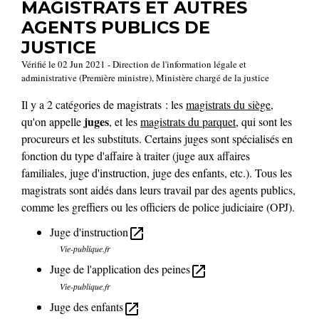
MAGISTRATS ET AUTRES
AGENTS PUBLICS DE
JUSTICE
Vérifié le 02 Jun 2021 - Direction de l'information légale et
administrative (Première ministre), Ministère chargé de la justice
Il y a 2 catégories de magistrats : les
magistrats du siège
,
juges
qu'on appelle
, et les
magistrats du parquet
, qui sont les
procureurs et les substituts. Certains juges sont spécialisés en
fonction du type d'affaire à traiter (juge aux affaires
familiales, juge d'instruction, juge des enfants, etc.). Tous les
magistrats sont aidés dans leurs travail par des agents publics,
comme les greffiers ou les officiers de police judiciaire (OPJ).
Juge d'instruction
open_in_new
Vie-publique.fr
Juge de l'application des peines
open_in_new
Vie-publique.fr
Juge des enfants
open_in_new