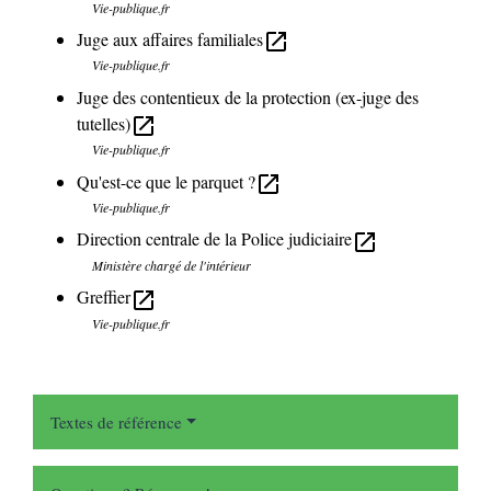
Vie-publique.fr
Juge aux affaires familiales
open_in_new
Vie-publique.fr
Juge des contentieux de la protection (ex-juge des
tutelles)
open_in_new
Vie-publique.fr
Qu'est-ce que le parquet ?
open_in_new
Vie-publique.fr
Direction centrale de la Police judiciaire
open_in_new
Ministère chargé de l'intérieur
Greffier
open_in_new
Vie-publique.fr
Textes de référence