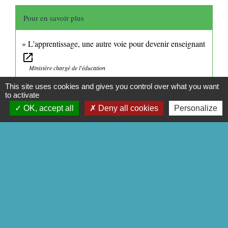
Pour en savoir plus
L'apprentissage, une autre voie pour devenir enseignant
open_in_new
Ministère chargé de l'éducation
Devenir enseignant : préprofessionnalisation
open_in_new
This site uses cookies and gives you control over what you want
Ministère chargé de l'éducation
to activate
OK, accept all
Deny all cookies
Personalize
Signaler une erreur sur cette page
CONTACTS
Commune de Mittainville
5 rue de la Mairie