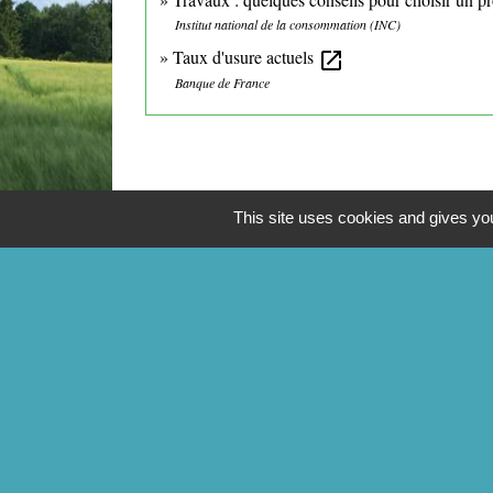
Institut national de la consommation (INC)
Taux d'usure actuels
open_in_new
Banque de France
This site uses cookies and gives you
CONTACTS
Commune de Mittainville
5 rue de la Mairie
78125 Mittainville - FRANCE