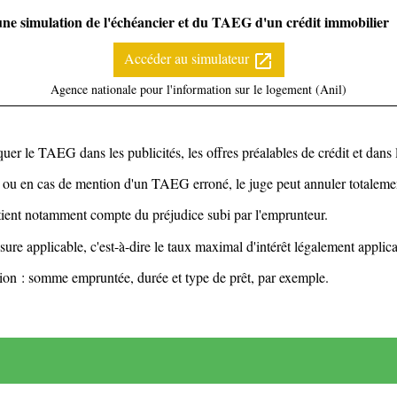
une simulation de l'échéancier et du TAEG d'un crédit immobilier
Accéder au simulateur
open_in_new
Agence nationale pour l'information sur le logement (Anil)
quer le TAEG dans les publicités, les offres préalables de crédit et dans l
u en cas de mention d'un TAEG erroné, le juge peut annuler totalement 
e tient notamment compte du préjudice subi par l'emprunteur.
ure applicable, c'est-à-dire le taux maximal d'intérêt légalement applic
tion : somme empruntée, durée et type de prêt, par exemple.