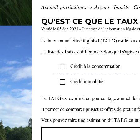
Accueil particuliers
>
Argent - Impôts - 
QU'EST-CE QUE LE TAUX
Vérifié le 05 Sep 2023 - Direction de l'information légale e
Le taux annuel effectif global (TAEG) est le taux q
La liste des frais est différente selon qu'il s'agis
Crédit à la consommation
check_box_outline_blank
Crédit immobilier
check_box_outline_blank
Le TAEG est exprimé en pourcentage annuel de 
Il permet de comparer plusieurs offres de prêt en fo
Vous pouvez faire une estimation du TAEG en util