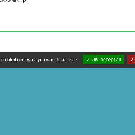
open_in_new
 control over what you want to activate
OK, accept all