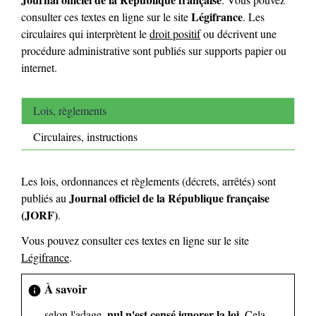
Légifrance
consulter ces textes en ligne sur le site
. Les
circulaires qui interprètent le
droit positif
ou décrivent une
procédure administrative sont publiés sur supports papier ou
internet.
Lois, règlements
Circulaires, instructions
Les lois, ordonnances et règlements (décrets, arrêtés) sont
Journal officiel de la République française
publiés au
(JORF)
.
Vous pouvez consulter ces textes en ligne sur le site
Légifrance
.
À savoir
info
nul n'est censé ignorer la loi
selon l'adage,
. Cela