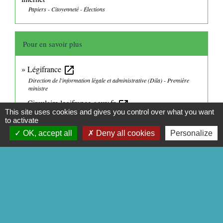
Papiers - Citoyenneté - Élections
Pour en savoir plus
Légifrance
open_in_new
Direction de l'information légale et administrative (Dila) - Première
ministre
Circulaire.legifrance.gouv.fr
open_in_new
This site uses cookies and gives you control over what you want
Direction de l'information légale et administrative (Dila) - Première
to activate
ministre
OK, accept all
Deny all cookies
Personalize
Sites internet de publication des circulaires et instructions
opposables
open_in_new
Direction de l'information légale et administrative (Dila) - Première
ministre
Que signifie "nul n'est censé ignorer la loi ?"
open_in_new
Vie-publique.fr