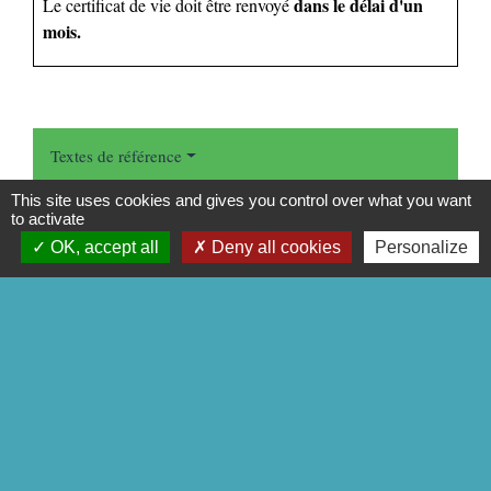
dans le délai d'un
Le certificat de vie doit être renvoyé
mois.
Textes de référence
This site uses cookies and gives you control over what you want
to activate
Services en ligne et formulaires
OK, accept all
Deny all cookies
Personalize
Signaler une erreur sur cette page
CONTACTS
Commune de Mittainville
5 rue de la Mairie