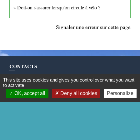
Doit-on s'assurer lorsqu'on circule à vélo ?
Signaler une erreur sur cette page
CONTACTS
Commune de Mittainville
This site uses cookies and gives you control over what you want
5 rue de la Mairie
to activate
78125 Mittainville - FRANCE
OK, accept all
Deny all cookies
Personalize
+33 1 34 85 01 62
Contact par formulaire
Mentions légales
-
Politique de confidentialité
-