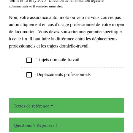
Vérifié le 18 May 2020 - Direction de l'information légale et
administrative (Première ministre)
Non, votre assurance auto, moto ou vélo ne vous couvre pas
automatiquement en cas d'usage professionnel de votre moyen
de locomotion. Vous devez souscrire une garantie spécifique
à cette fin. Il faut faire la différence entre les déplacements
professionnels et les trajets domicile-travail.
Trajets domicile-travail
check_box_outline_blank
Déplacements professionnels
check_box_outline_blank
Textes de référence
Questions ? Réponses !