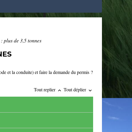
: plus de 3,5 tonnes
NES
de et la conduite) et faire la demande du permis ?
Tout replier
Tout déplier
keyboard_arrow_up
keyboard_arrow_down