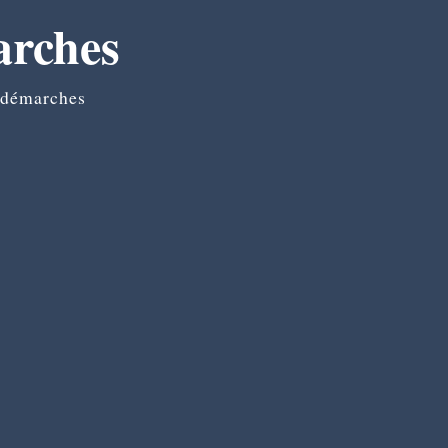
arches
 démarches