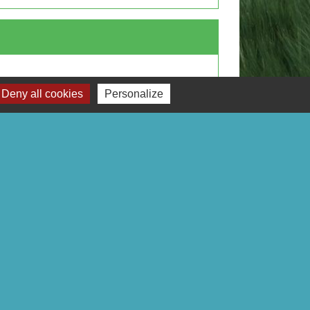
Deny all cookies
Personalize
Signaler une erreur sur cette page