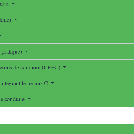
duire
rique)
e pratique)
u permis de conduire (CEPC)
intégrant le permis C
 de conduire