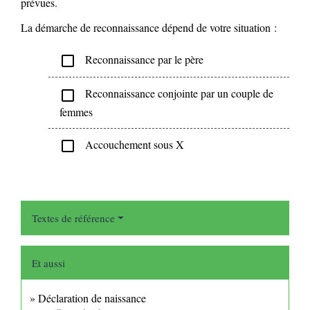
prévues.
La démarche de reconnaissance dépend de votre situation :
Reconnaissance par le père
check_box_outline_blank
Reconnaissance conjointe par un couple de
check_box_outline_blank
femmes
Accouchement sous X
check_box_outline_blank
Textes de référence
Et aussi
Déclaration de naissance