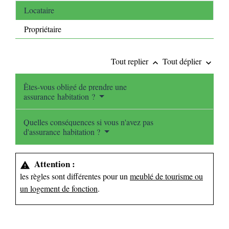
Locataire
Propriétaire
Tout replier
Tout déplier
keyboard_arrow_up
keyboard_arrow_down
Êtes-vous obligé de prendre une
assurance habitation ?
Quelles conséquences si vous n'avez pas
d'assurance habitation ?
Attention :
warning
les règles sont différentes pour un
meublé de tourisme ou
un logement de fonction
.