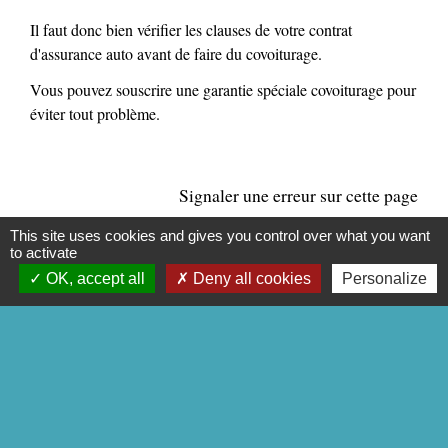
Il faut donc bien vérifier les clauses de votre contrat
d'assurance auto avant de faire du covoiturage.
Vous pouvez souscrire une garantie spéciale covoiturage pour
éviter tout problème.
Signaler une erreur sur cette page
This site uses cookies and gives you control over what you want
to activate
OK, accept all
Deny all cookies
Personalize
CONTACTS
Commune de Mittainville
5 rue de la Mairie
78125 Mittainville - FRANCE
+33 1 34 85 01 62