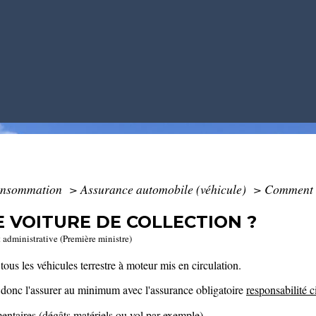
Consommation
>
Assurance automobile (véhicule)
>
Comment a
 VOITURE DE COLLECTION ?
t administrative (Première ministre)
ous les véhicules terrestre à moteur mis en circulation.
z donc l'assurer au minimum avec l'assurance obligatoire
responsabilité c
entaires
(dégâts matériels ou vol par exemple).