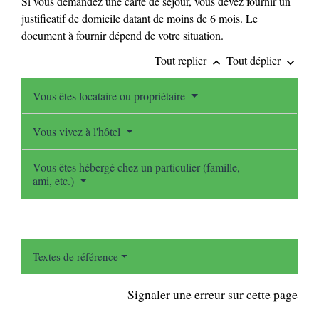
Si vous demandez une carte de séjour, vous devez fournir un
justificatif de domicile datant de moins de 6 mois. Le
document à fournir dépend de votre situation.
Tout replier
Tout déplier
keyboard_arrow_up
keyboard_arrow_down
Vous êtes locataire ou propriétaire
Vous vivez à l'hôtel
Vous êtes hébergé chez un particulier (famille,
ami, etc.)
Textes de référence
Signaler une erreur sur cette page