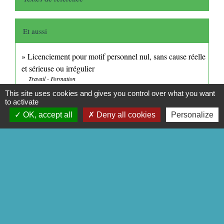
Et aussi
Licenciement pour motif personnel nul, sans cause réelle
et sérieuse ou irrégulier
Travail - Formation
Licenciement économique nul, injustifié ou irrégulier
This site uses cookies and gives you control over what you want
to activate
Travail - Formation
OK, accept all
Deny all cookies
Personalize
Signaler une erreur sur cette page
CONTACTS
Commune de Mittainville