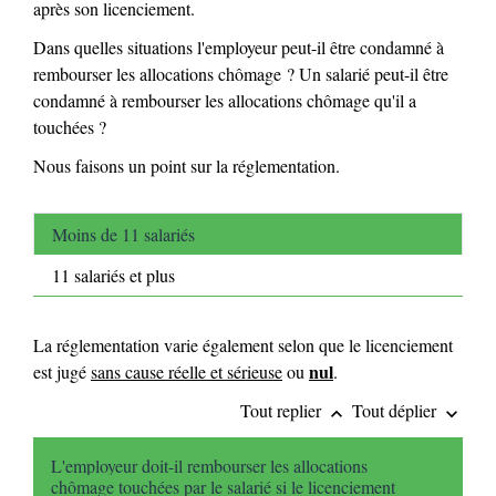
après son licenciement.
Dans quelles situations l'employeur peut-il être condamné à
rembourser les allocations chômage ? Un salarié peut-il être
condamné à rembourser les allocations chômage qu'il a
touchées ?
Nous faisons un point sur la réglementation.
Moins de 11 salariés
11 salariés et plus
La réglementation varie également selon que le licenciement
nul
est jugé
sans cause réelle et sérieuse
ou
.
Tout replier
Tout déplier
keyboard_arrow_up
keyboard_arrow_down
L'employeur doit-il rembourser les allocations
chômage touchées par le salarié si le licenciement