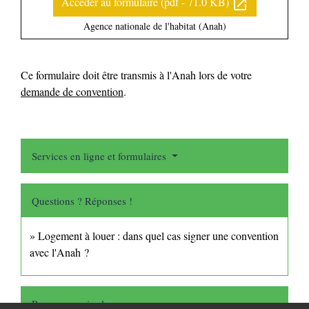
Accéder au formulaire (pdf - 71.0 KB)
open_in_new
Agence nationale de l'habitat (Anah)
Ce formulaire doit être transmis à l'Anah lors de votre
demande de convention
.
Services en ligne et formulaires
Questions ? Réponses !
Logement à louer : dans quel cas signer une convention
avec l'Anah ?
Pour en savoir plus