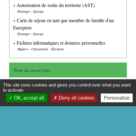
Autorisation de sortie du territoire (AST)
Étranger - Europe
Carte de séjour en tant que membre de famille d'un
Européen
Étranger - Europe
Fichiers informatiques et données personnelles
Papiers - Citoyenneté - Élections
Pour en savoir plus
Le passage rapide aux frontières extérieures (PARAFE)
This site uses cookies and gives you control over what you want
to activate
open_in_new
OK, accept all
Deny all cookies
Personalize
Ministère chargé de l'intérieur
Signaler une erreur sur cette page