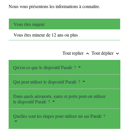
Nous vous présentons les informations à connaître.
Vous êtes majeur
Vous êtes mineur de 12 ans ou plus
Tout replier
Tout déplier
keyboard_arrow_up
keyboard_arrow_down
Qu'est-ce que le dispositif Parafe ?
Qui peut utiliser le dispositif Parafe ?
Dans quels aéroports, gares et ports peut-on utiliser
le dispositif Parafe ?
Quelles sont les étapes pour utiliser un sas Parafe ?