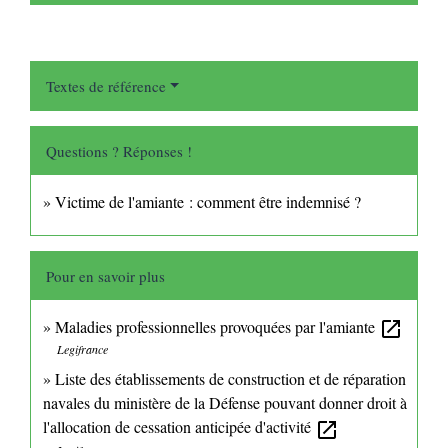
Textes de référence
Questions ? Réponses !
Victime de l'amiante : comment être indemnisé ?
Pour en savoir plus
Maladies professionnelles provoquées par l'amiante
open_in_new
Legifrance
Liste des établissements de construction et de réparation
navales du ministère de la Défense pouvant donner droit à
l'allocation de cessation anticipée d'activité
open_in_new