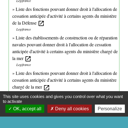
Legifrance
Liste des fonctions pouvant donner droit à l'allocation de
cessation anticipée d'activité à certains agents du ministère
de la Défense
open_in_new
Legifrance
Liste des établissements de construction ou de réparation
navales pouvant donner droit à l'allocation de cessation
anticipée d'activité à certains agents du ministère chargé de
la mer
open_in_new
Legifrance
Liste des fonctions pouvant donner droit à l'allocation de
cessation anticipée d'activité à certains agents du ministère
chargé de la mer
open_in_new
Legifrance
This site uses cookies and gives you control over what you want
Allocation spécifique de cessation anticipée d'activité
to activate
amiante
open_in_new
OK, accept all
Deny all cookies
Personalize
Caisse nationale de retraite des agents des collectivités locales (CNRACL)