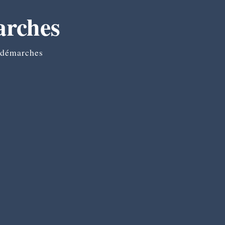
arches
 démarches