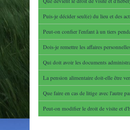
Que devient le droit de visite et d'héb
Puis-je décider seul(e) du lieu et des ac
Peut-on confier l'enfant à un tiers pend
Dois-je remettre les affaires personnelles
Qui doit avoir les documents administra
La pension alimentaire doit-elle être v
Que faire en cas de litige avec l'autre p
Peut-on modifier le droit de visite et 