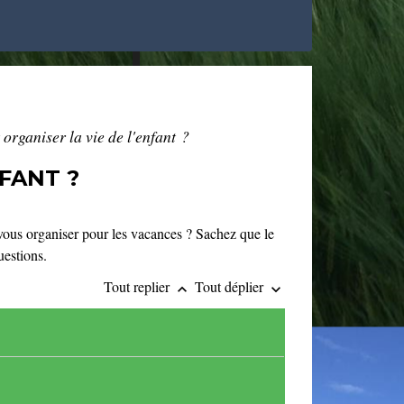
organiser la vie de l'enfant ?
FANT ?
vous organiser pour les vacances ? Sachez que le
uestions.
Tout replier
Tout déplier
keyboard_arrow_up
keyboard_arrow_down