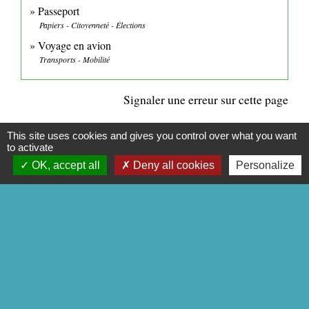
Passeport
Papiers - Citoyenneté - Élections
Voyage en avion
Transports - Mobilité
Signaler une erreur sur cette page
This site uses cookies and gives you control over what you want
to activate
OK, accept all
Deny all cookies
Personalize
CONTACTS
Commune de Mittainville
5 rue de la Mairie
78125 Mittainville - FRANCE
+33 1 34 85 01 62
Contact par formulaire