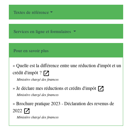
Textes de référence
Services en ligne et formulaires
Pour en savoir plus
Quelle est la différence entre une réduction d'impôt et un
crédit d'impôt ?
open_in_new
Ministère chargé des finances
Je déclare mes réductions et crédits d'impôt
open_in_new
Ministère chargé des finances
Brochure pratique 2023 - Déclaration des revenus de
2022
open_in_new
Ministère chargé des finances