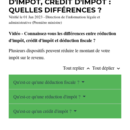
D'IMPÔT, CRÉDIT D'IMPÔT :
QUELLES DIFFÉRENCES ?
Vérifié le 01 Jan 2023 - Direction de l'information légale et
administrative (Première ministre)
Vidéo - Connaissez-vous les différences entre réduction
d'impôt, crédit d'impôt et déduction fiscale ?
Plusieurs dispositifs peuvent réduire le montant de votre
impôt sur le revenu.
Tout replier
Tout déplier
keyboard_arrow_up
keyboard_arrow_down
Qu'est-ce qu'une déduction fiscale ?
Qu'est-ce qu'une réduction d'impôt ?
Qu'est-ce qu'un crédit d'impôt ?