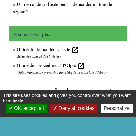
Un demandeur d'asile peut-il demander un titre de
séjour ?
Pour en savoir plus
Guide du demandeur d'asile
open_in_new
Ministère chargé de l'intérieur
Guide des procédures à l'Ofpra
open_in_new
Office français de protection des réfugiés et apatrides (Ofpra)
Signaler une erreur sur cette page
This site uses cookies and gives you control over what you want
to activate
OK, accept all
Deny all cookies
Personalize
CONTACTS