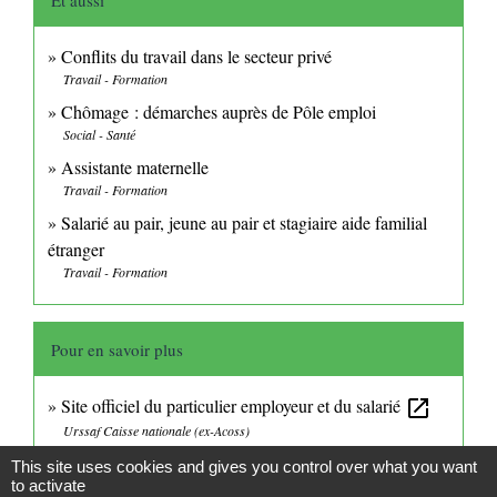
Conflits du travail dans le secteur privé
Travail - Formation
Chômage : démarches auprès de Pôle emploi
Social - Santé
Assistante maternelle
Travail - Formation
Salarié au pair, jeune au pair et stagiaire aide familial
étranger
Travail - Formation
Pour en savoir plus
Site officiel du particulier employeur et du salarié
open_in_new
Urssaf Caisse nationale (ex-Acoss)
Site des services à la personne
open_in_new
This site uses cookies and gives you control over what you want
to activate
Ministère chargé des finances