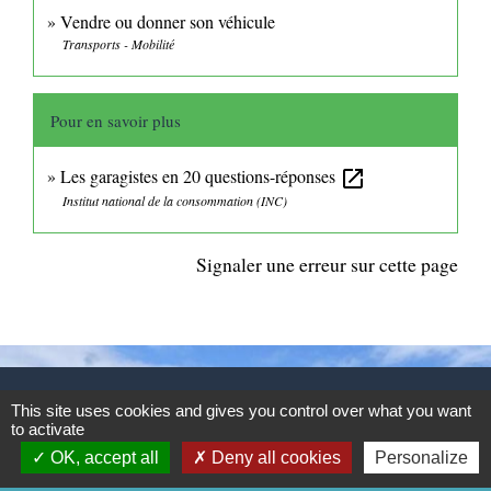
Vendre ou donner son véhicule
Transports - Mobilité
Pour en savoir plus
Les garagistes en 20 questions-réponses
open_in_new
Institut national de la consommation (INC)
Signaler une erreur sur cette page
CONTACTS
This site uses cookies and gives you control over what you want
to activate
Commune de Mittainville
OK, accept all
Deny all cookies
Personalize
5 rue de la Mairie